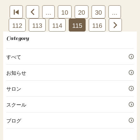


...
10
20
30
...
112
113
114
115
116

Category
すべて
お知らせ
サロン
スクール
ブログ