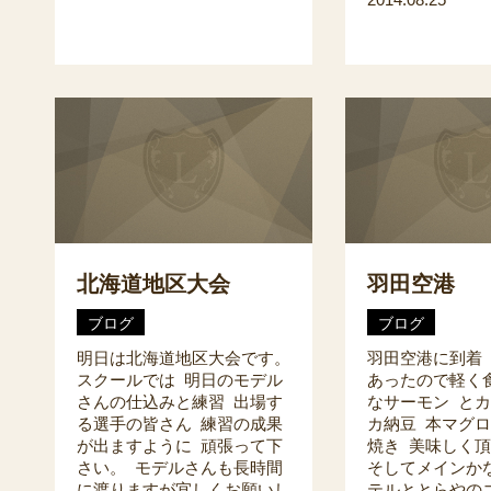
北海道地区大会
羽田空港
ブログ
ブログ
明日は北海道地区大会です。
羽田空港に到着
スクールでは 明日のモデル
あったので軽く
さんの仕込みと練習 出場す
なサーモン とカ
る選手の皆さん 練習の成果
カ納豆 本マグ
が出ますように 頑張って下
焼き 美味しく
さい。 モデルさんも長時間
そしてメインかな
に渡りますが宜しくお願いし
テルととらやの