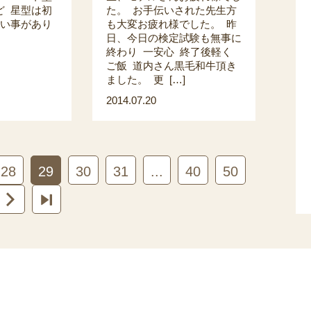
ど 星型は初
た。 お手伝いされた先生方
いい事があり
も大変お疲れ様でした。 昨
日、今日の検定試験も無事に
終わり 一安心 終了後軽く
ご飯 道内さん黒毛和牛頂き
ました。 更 […]
2014.07.20
28
29
30
31
...
40
50

