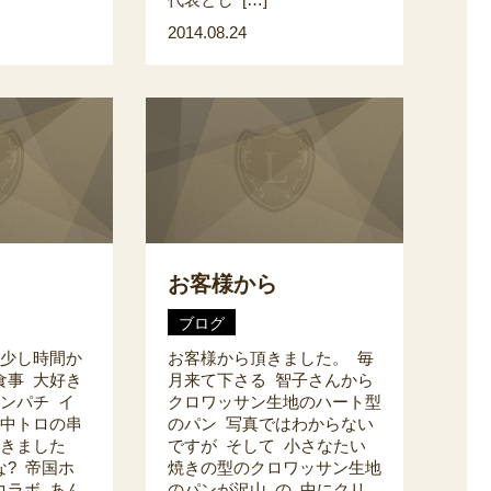
2014.08.24
お客様から
ブログ
 少し時間か
お客様から頂きました。 毎
食事 大好き
月来て下さる 智子さんから
ンパチ イ
クロワッサン生地のハート型
ロ中トロの串
のパン 写真ではわからない
頂きました
ですが そして 小さなたい
? 帝国ホ
焼きの型のクロワッサン生地
コラボ あん
のパンが沢山 の 中にクリ