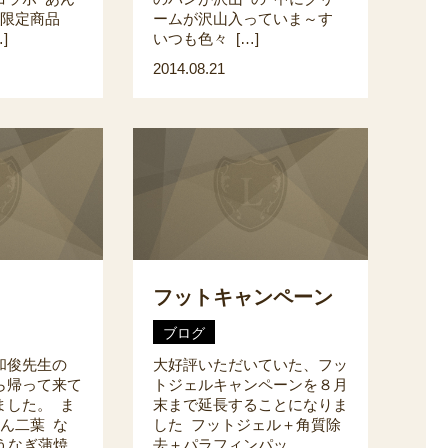
間限定商品
ームが沢山入っていま～す
]
いつも色々 […]
2014.08.21
フットキャンペーン
ブログ
和俊先生の
大好評いただいていた、フッ
ら帰って来て
トジェルキャンペーンを８月
ました。 ま
末まで延長することになりま
ん二葉 な
した フットジェル＋角質除
うなぎ蒲焼
去＋パラフィンパッ