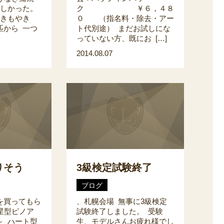
味しかった。
ク ￥６，４８
のきもやき
０ （指名料・除去・アー
匹から 一つ
ト代別途） まだお試しにな
っていない方、既にお […]
2014.08.07
りそう
3級検定試験終了
ブログ
を買ってもら
、札幌会場 無事に3級検定
星型ピノア
試験終了しました。 受験
～ ハート型
生、モデルさんお疲れ様でし