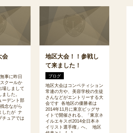
大会
地区大会！！参戦し
て来ました！
ブログ
 無事に昨日
 スクールか
地区大会はコンペティション
出場しまして
常連の方や、美容学校の生徒
しました。
さんなどがエントリーする大
ューデント部
会です 各地区の優勝者は
 残念ながら
2014年11月に東京ビッグサ
ましたが ナ
イトで開催される、「東京ネ
プチュアでは
イルエキスポ2014全日本ネ
イリスト選手権」へ、 地区
代表とし […]