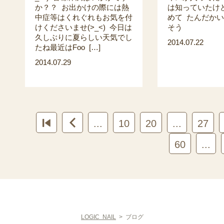
か？？ お出かけの際には熱
は知っていたけ
中症等はくれぐれもお気を付
めて たんだか
けくださいませ(>_<) 今日は
そう
久しぶりに夏らしい天気でし
2014.07.22
たね最近はFoo […]
2014.07.29


...
10
20
...
27
60
...
LOGIC NAIL
>
ブログ