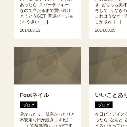
あったら スパーラッキー
き どちらも美
なので当たるまで買い続け
そして うなぎ
とうとうGET 普通バージョ
これはうなぎ一
ン やきい […]
しか取れ […]
2014.08.13
2014.08.09
Footネイル
いいことあ
ブログ
ブログ
暑かったり、肌寒かったりと
今日ピノアイス
不安定な日が続きますね(゜
ったら なんと 
_゜) 皆様体調はいかがです
イスが入ってた