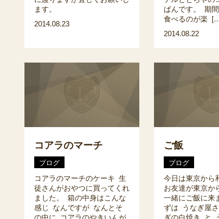
ます。
ぱんです。 期
食べるのが楽 […
2014.08.23
2014.08.22
コアラのマーチ
ご飯
ブログ
ブログ
コアラのマーチのケーキ 生
今日は東京から
徒さんがおやつに買ってくれ
お友達が東京か
ました。 箱の中身はこんな
一緒にご飯に来
感じ なんですが なんとそ
ずは うなぎ屋さ
の中に コアラのやきいんが
ぎの白焼き と 