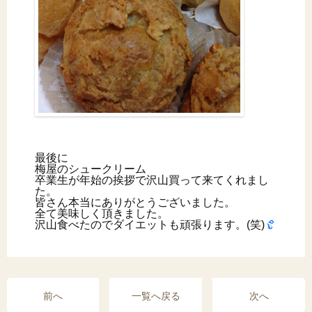
最後に
梅屋のシュークリーム
卒業生が年始の挨拶で沢山買って来てくれまし
た。
皆さん本当にありがとうございました。
全て美味しく頂きました。
沢山食べたのでダイエットも頑張ります。(笑)
前へ
一覧へ戻る
次へ