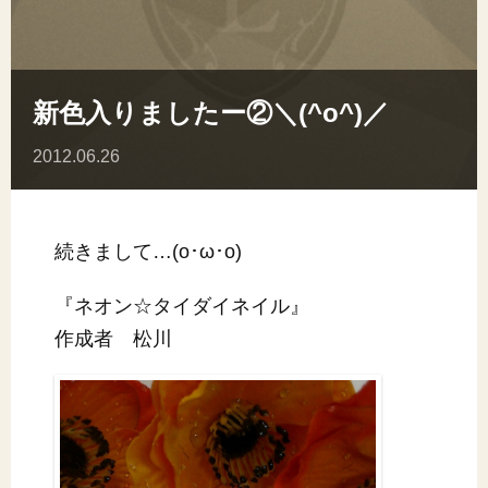
新色入りましたー②＼(^o^)／
2012.06.26
続きまして…(o･ω･o)
『ネオン☆タイダイネイル』
作成者 松川